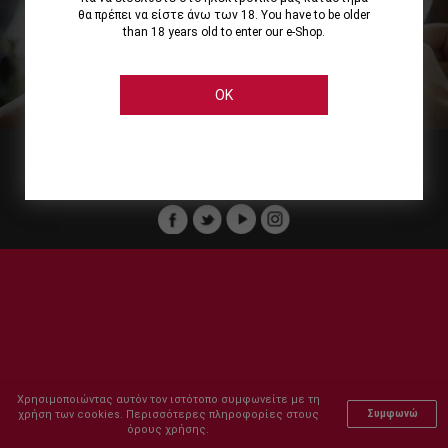
θα πρέπει να είστε άνω των 18. You have to be older
than 18 years old to enter our e-Shop.
Εμείς
Οι Υπηρεσίες μας
Ηλεκτρονικές Αγορές
Ασφάλεια
Καταστήματα Cellier
Πληρωμή Παραγγελίας
OK
Μέλος του :
Copyright © 2011-2026 Cellier All rights reserved.
Χρησιμοποιώντας αυτόν τον ιστότοπο συμφωνείτε με τη
χρήση των cookies. Περισσότερες πληροφορίες στους
Συμφωνώ
όρους χρήσης.