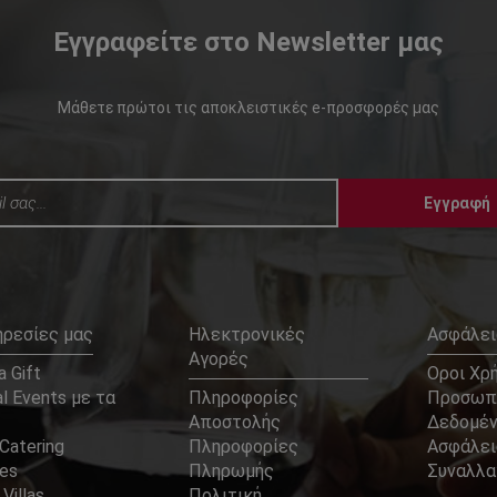
Εγγραφείτε στο Newsletter μας
Μάθετε πρώτοι τις αποκλειστικές e-προσφορές μας
Εγγραφή
ηρεσίες μας
Ηλεκτρονικές
Ασφάλει
Αγορές
 Gift
Οροι Χρ
l Events με τα
Πληροφορίες
Προσωπ
Αποστολής
Δεδομέ
Catering
Πληροφορίες
Ασφάλει
ces
Πληρωμής
Συναλλ
 Villas
Πολιτική