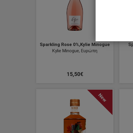
Sparkling Rose 0%,Kylie Minogue
Sp
Kylie Minogue, Ευρώπη
15,50€
New