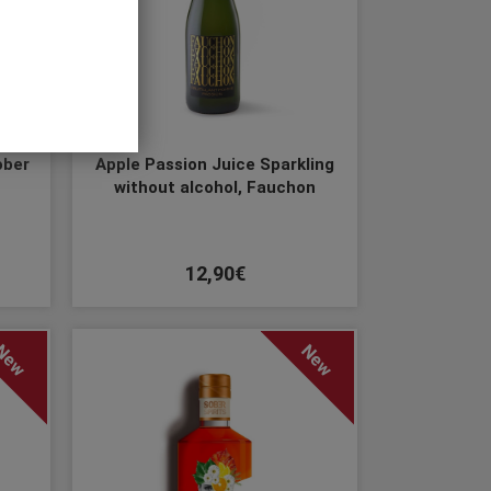
ober
Apple Passion Juice Sparkling
without alcohol, Fauchon
12,90€
New
New