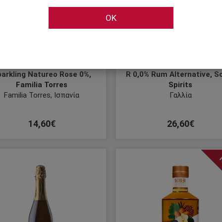
OK
arkling Natureo Rose 0%,
R 0,0% Rum Alternative, S
Familia Torres
Spirits
Familia Torres, Ισπανία
Γαλλία
14,60€
26,60€