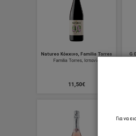
Natureo Κόκκινο, Familia Torres
G 0
Familia Torres, Ισπανία
11,50€
Για να ε