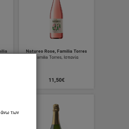
ilia
Natureo Rose, Familia Torres
Familia Torres, Ισπανία
€
11,50€
New
ε άνω των