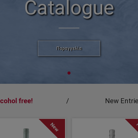
Catalogue
Παραγγελία
cohol free!
New Entri
New