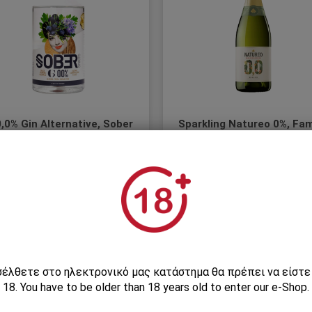
,0% Gin Alternative, Sober
Sparkling Natureo 0%, Fam
Spirits
Torres
Γαλλία
Familia Torres, Ισπανία
24,30€
11,82€
13,90
ισέλθετε στο ηλεκτρονικό μας κατάστημα θα πρέπει να είστ
18. You have to be older than 18 years old to enter our e-Shop.