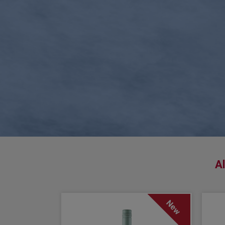
Al
New