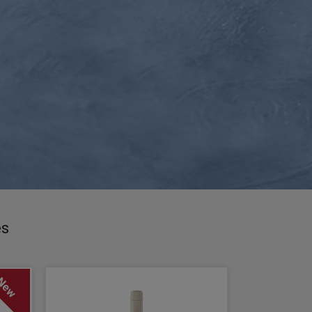
es
New