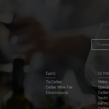
Εμείς
Οι Υπ
Τα Cellier
Make a
Cellier Wine Fair
Specia
Επικοινωνία
Cellier
Yacht 
Servi
Cellier