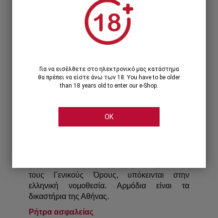
να συνδυαστεί με άλλη, πλην των δωρεάν
μεταφορικών, όταν το κόστος της παραγγελίας
ξεπερνά το αναφερόμενο κάθε φορά όριο. Για
παράδειγμα, δεν μπορεί να υπολογιστεί
έκπτωση μέσω κουπονιού σε προϊόντα που
ήδη βρίσκονται σε τιμή προσφοράς.
Για να εισέλθετε στο ηλεκτρονικό μας κατάστημα
Αλλαγή όρων
θα πρέπει να είστε άνω των 18. You have to be older
than 18 years old to enter our e-Shop.
To cellier.gr διατηρεί το δικαίωμα αλλαγής των
όρων χρήσης, αφού πρώτα ενημερώσει τους
επισκέπτες του, οι οποίοι θα χρησιμοποιούν
OK
το υπάρχον νομικό πλαίσιο.
Εφαρμοστέο δίκαιο και δικαιοδοσία
Όλες οι διαφορές μεταξύ του cellier.gr και ενός
(υφισταμένου ή πρώην) χρήστη σχετικά με
τους Γενικούς Όρους, υπόκεινται στην
ελληνική νομοθεσία. Αρμόδια είναι τα
δικαστήρια της Αθήνας.
Ρήτρα ασφαλείας