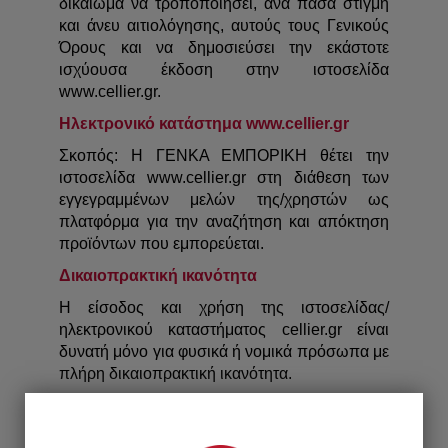
δικαίωμα να τροποποιήσει, ανά πάσα στιγμή
και άνευ αιτιολόγησης, αυτούς τους Γενικούς
Όρους και να δημοσιεύσει την εκάστοτε
ισχύουσα έκδοση στην ιστοσελίδα
www.cellier.gr.
Ηλεκτρονικό κατάστημα www.cellier.gr
Σκοπός: Η ΓΕΝΚΑ ΕΜΠΟΡΙΚΗ θέτει την
ιστοσελίδα www.cellier.gr στη διάθεση των
εγγεγραμμένων μελών της/χρηστών ως
πλατφόρμα για την αναζήτηση και απόκτηση
προϊόντων που εμπορεύεται.
Δικαιοπρακτική ικανότητα
Η είσοδος και χρήση της ιστοσελίδας/
ηλεκτρονικού καταστήματος cellier.gr είναι
δυνατή μόνο για φυσικά ή νομικά πρόσωπα με
πλήρη δικαιοπρακτική ικανότητα.
Προσφορές
Καμία προσφορά που παρέχεται δεν μπορεί