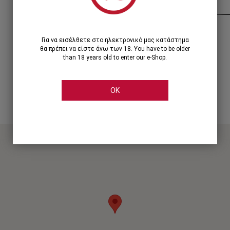
Λεωφ. Κηφισίας 144, Μαρούσι
Για να εισέλθετε στο ηλεκτρονικό μας κατάστημα
Τηλ. :
2114444444 εσώτ. : 5
θα πρέπει να είστε άνω των 18. You have to be older
than 18 years old to enter our e-Shop.
marousi@cellier.gr
OK