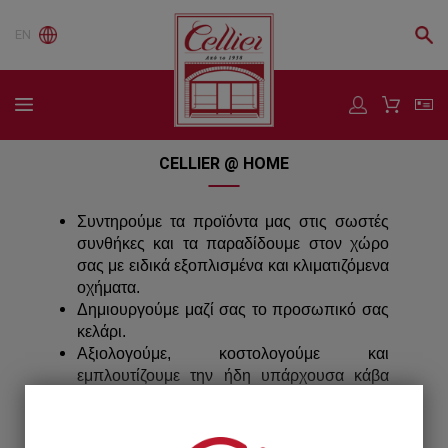
EN
CELLIER @ HOME
Συντηρούμε τα προϊόντα μας στις σωστές
συνθήκες και τα παραδίδουμε στον χώρο
σας με ειδικά εξοπλισμένα και κλιματιζόμενα
οχήματα.
Δημιουργούμε μαζί σας το προσωπικό σας
κελάρι.
Αξιολογούμε, κοστολογούμε και
εμπλουτίζουμε την ήδη υπάρχουσα κάβα
σας.
Ρωτήστε μας για τον κατάλληλο συνδυασμό
κρασιού - φαγητού. Σχεδιάζουμε μαζί σας,