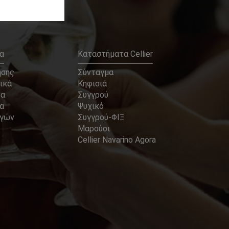
α
Καταστήματα Cellier
ήσης
Σύνταγμα
ικά
Κηφισιά
να
Συγγρού
α
Ψυχικό
αγών
Συγγρού-ΦΙΞ
Μαρούσι
Cellier Navarino Agora