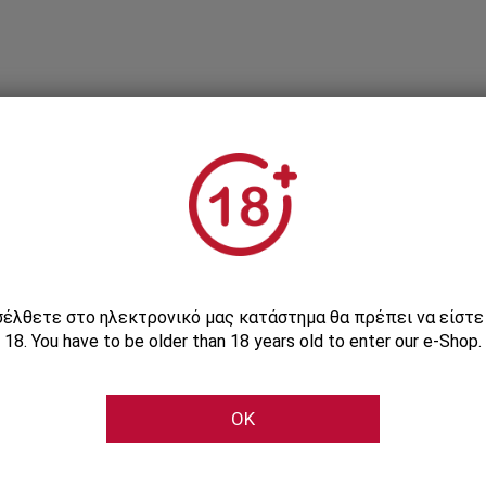
Εγγραφείτε στο Newsletter μας
ισέλθετε στο ηλεκτρονικό μας κατάστημα θα πρέπει να είστ
18. You have to be older than 18 years old to enter our e-Shop.
Μάθετε πρώτοι τις αποκλειστικές e-προσφορές μας
OK
Εγγραφή