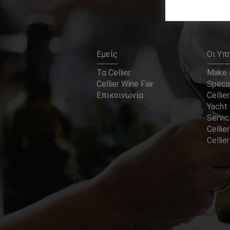
Εμείς
Οι Υπ
Τα Cellier
Make a
Cellier Wine Fair
Specia
Επικοινωνία
Cellier
Yacht 
Servi
Cellier
Celli