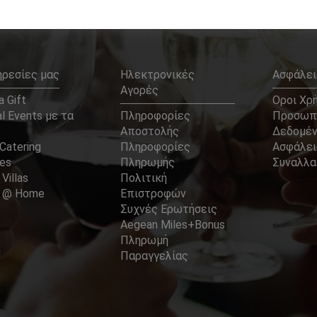
ηρεσίες μας
Ηλεκτρονικές
Ασφάλει
Αγορές
 Gift
Οροι Χρ
l Events με τα
Πληροφορίες
Προσωπ
Αποστολής
Δεδομέ
Catering
Πληροφορίες
Ασφάλει
ces
Πληρωμής
Συναλλ
 Villas
Πολιτική
er @ Home
Επιστροφών
Συχνές Ερωτήσεις
Aegean Miles+Bonus
Πληρωμή
Παραγγελίας