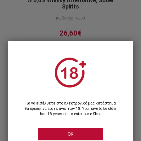
W 0,0% Whisky Alternative, Sober
Spirits
Κωδικός: 16803
26,60€
Alcohol free & Sugar free
Περιγραφή προϊόντος
1
1 Τεμάχιο >
26,60€
12 Τεμάχια >
293,64€
319,20€
Για να εισέλθετε στο ηλεκτρονικό μας κατάστημα
θα πρέπει να είστε άνω των 18. You have to be older
than 18 years old to enter our e-Shop.
OK