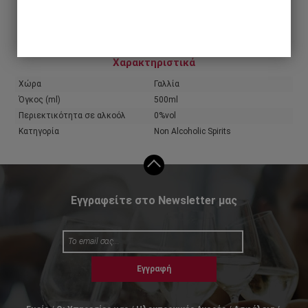
Share
Χαρακτηριστικά
Χώρα
Γαλλία
Όγκος (ml)
500ml
Περιεκτικότητα σε αλκοόλ
0%vol
Κατηγορία
Non Alcoholic Spirits
Εγγραφείτε στο Newsletter μας
Εγγραφή