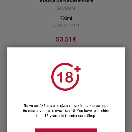
Vodka Belvedere Pure
Belvedere
700ml
Κωδικός: 14141
53,51€
Η πρώτη super-premium βότκα στον κόσμο είναι
η επιτομή 600 χρόνων παράδοσης της Πολωνίας
στην παραγωγή βότκας.
Περιγραφή προϊόντος
1
1 Τεμάχιο >
53,51€
Για να εισέλθετε στο ηλεκτρονικό μας κατάστημα
θα πρέπει να είστε άνω των 18. You have to be older
than 18 years old to enter our e-Shop.