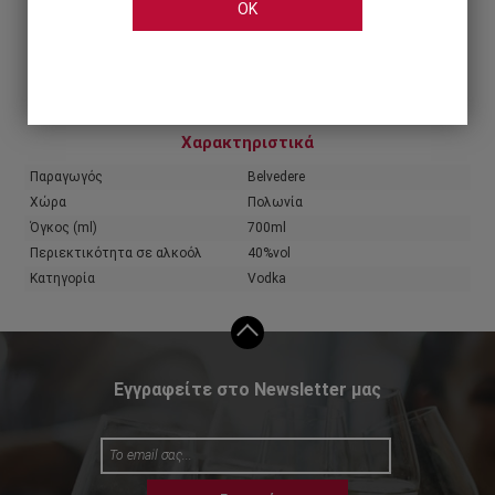
OK
Share
Χαρακτηριστικά
Παραγωγός
Belvedere
Χώρα
Πολωνία
Όγκος (ml)
700ml
Περιεκτικότητα σε αλκοόλ
40%vol
Κατηγορία
Vodka
Εγγραφείτε στο Newsletter μας