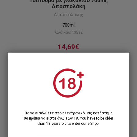
Τσίπουρο με γλυκάνισο 700ml,
Αποστολάκη
Αποστολάκης
700ml
Κωδικός: 13532
14,69€
Τσίπουρο αρωματισμένο με γλυκάνισο και
βότανα από τα κατάφυτα βουνά του Πηλίου.
Περιγραφή προϊόντος
Χαμηλό απόθεμα
1
1 Τεμάχιο >
14,69€
Για να εισέλθετε στο ηλεκτρονικό μας κατάστημα
θα πρέπει να είστε άνω των 18. You have to be older
than 18 years old to enter our e-Shop.