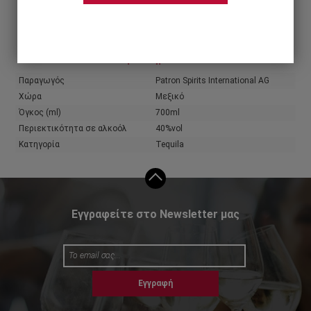
Share
Χαρακτηριστικά
Παραγωγός
Patron Spirits International AG
Χώρα
Μεξικό
Όγκος (ml)
700ml
Περιεκτικότητα σε αλκοόλ
40%vol
Κατηγορία
Tequila
Εγγραφείτε στο Newsletter μας
Εγγραφή