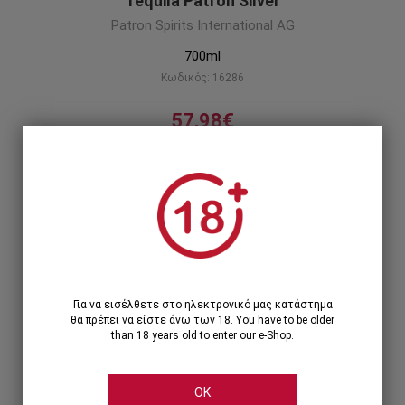
Tequila Patron Silver
Patron Spirits International AG
700ml
Κωδικός: 16286
57,98€
Από 100% Weber Blue Agave!
Περιγραφή προϊόντος
1
1 Τεμάχιο >
57,98€
Για να εισέλθετε στο ηλεκτρονικό μας κατάστημα
θα πρέπει να είστε άνω των 18. You have to be older
than 18 years old to enter our e-Shop.
OK