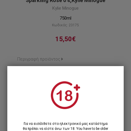
Sparkling Rose 0%,Kylie Minogue
Kylie Minogue
750ml
Κωδικός: 23175
15,50€
Περιγραφή προϊόντος
1
1 Τεμάχιο >
15,50€
12 Τεμάχια >
171,12€
186,00€
Για να εισέλθετε στο ηλεκτρονικό μας κατάστημα
θα πρέπει να είστε άνω των 18. You have to be older