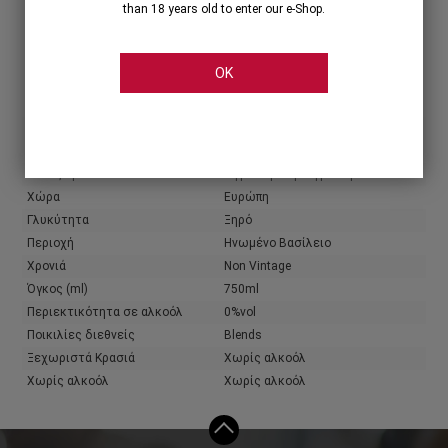
than 18 years old to enter our e-Shop.
Share
OK
Χαρακτηριστικά
Παραγωγός
Kylie Minogue
Χρώμα κρασιού
Ροζέ
Τύπος κρασιού
Αφρώδη & Ημιαφρώδη
Χώρα
Ευρώπη
Γλυκύτητα
Ξηρό
Περιοχή
Ηνωμένο Βασίλειο
Χρονιά
Non Vintage
Όγκος (ml)
750ml
Περιεκτικότητα σε αλκοόλ
0%vol
Ποικιλίες διεθνείς
Blends
Ξεχωριστά Κρασιά
Χωρίς αλκοόλ
Χωρίς αλκοόλ
Χωρίς αλκοόλ