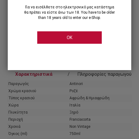
Για να εισέλθετε στο ηλεκτρονικό μας κατάστημα
θα πρέπει να είστε άνω των 18. You have to be older
than 18 years old to enter our e-Shop.
OK
Share
Χαρακτηριστικά
Πληροφορίες παραγωγού
Παραγωγός
Antinori
Χρώμα κρασιού
Ροζέ
Τύπος κρασιού
Αφρώδη & Ημιαφρώδη
Χώρα
Ιταλία
Γλυκύτητα
Ξηρό
Περιοχή
Franciacorta
Χρονιά
Non Vintage
Όγκος (ml)
750ml