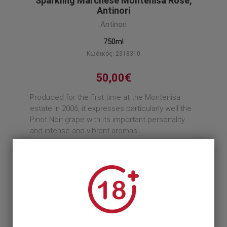
Sparkling Marchese Montenisa Rose,
Antinori
Antinori
750ml
Κωδικός: 2318310
50,00€
Produced for the first time at the Montenisa
estate in 2006, it expresses particularly well the
Pinot Noir grape with its important personality
and intense and vibrant aromas.
Περιγραφή προϊόντος
1
1 Τεμάχιο >
50,00€
6 Τεμάχια >
276,00€
300,00€
12 Τεμάχια >
552,00€
600,00€