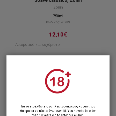
Soave Classico, Zonin
Zonin
750ml
Κωδικός: 45289
12,10€
Αρωματικό και ευχάριστο!
Περιγραφή προϊόντος
1
1 Τεμάχιο >
12,10€
12 Τεμάχια >
133,56€
145,20€
Για να εισέλθετε στο ηλεκτρονικό μας κατάστημα
θα πρέπει να είστε άνω των 18. You have to be older
than 18 years old to enter our e-Shop.