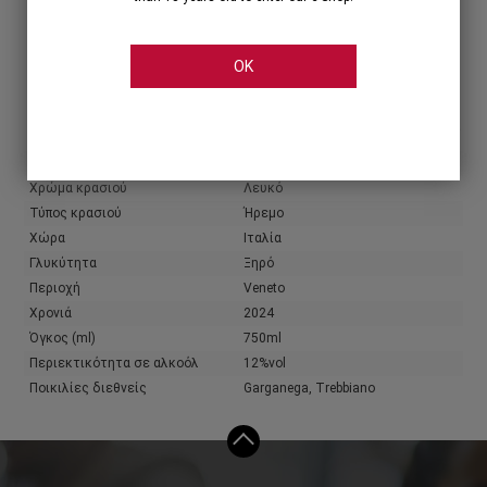
Share
OK
Χαρακτηριστικά
Πληροφορίες παραγωγού
Παραγωγός
Zonin
Χρώμα κρασιού
Λευκό
Τύπος κρασιού
Ήρεμο
Χώρα
Ιταλία
Γλυκύτητα
Ξηρό
Περιοχή
Veneto
Χρονιά
2024
Όγκος (ml)
750ml
Περιεκτικότητα σε αλκοόλ
12%vol
Ποικιλίες διεθνείς
Garganega, Trebbiano