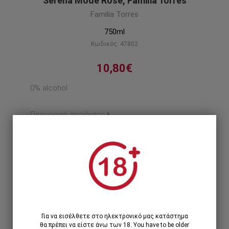
Serena Mode Rose, Familia Torres
Familia Torres
750ml
Κωδικός: 47802
10,80€
0% alcohol
Περιγραφή προϊόντος
1
1 Τεμάχιο >
10,80€
12 Τεμάχια >
119,28€
129,60€
Για να εισέλθετε στο ηλεκτρονικό μας κατάστημα
θα πρέπει να είστε άνω των 18. You have to be older