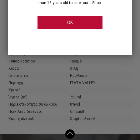
than 18 years old to enter our e-Shop.
Share
OK
Χαρακτηριστικά
Παραγωγός
Familia Torres
Χρώμα κρασιού
Ροζέ
Τύπος κρασιού
Ήρεμο
Χώρα
Χιλή
Γλυκύτητα
Ημίγλυκο
Περιοχή
ITATA VALLEY
Χρονιά
-
Όγκος (ml)
750ml
Περιεκτικότητα σε αλκοόλ
0%vol
Ποικιλίες διεθνείς
Cinsault
Χωρίς αλκοόλ
Χωρίς αλκοόλ