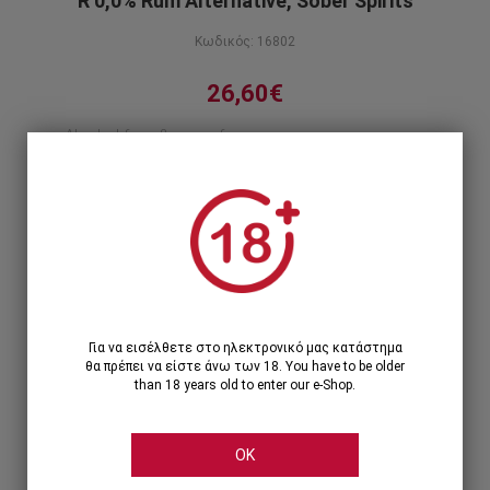
R 0,0% Rum Alternative, Sober Spirits
Κωδικός: 16802
26,60€
Alcohol free & sugar free
Περιγραφή προϊόντος
1
1 Τεμάχιο >
26,60€
12 Τεμάχια >
293,64€
319,20€
Για να εισέλθετε στο ηλεκτρονικό μας κατάστημα
θα πρέπει να είστε άνω των 18. You have to be older
than 18 years old to enter our e-Shop.
OK