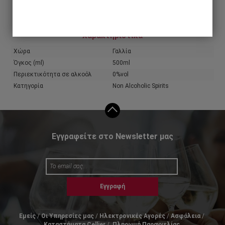
Share
Χαρακτηριστικά
Χώρα
Γαλλία
Όγκος (ml)
500ml
Περιεκτικότητα σε αλκοόλ
0%vol
Κατηγορία
Non Alcoholic Spirits
Εγγραφείτε στο Newsletter μας
Εγγραφή
Εμείς
Οι Υπηρεσίες μας
Ηλεκτρονικές Αγορές
Ασφάλεια
Καταστήματα Cellier
Πληρωμή Παραγγελίας