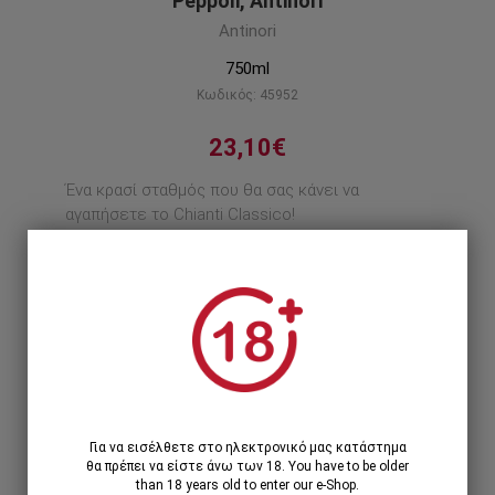
Peppoli, Antinori
Antinori
750ml
Κωδικός: 45952
23,10€
Ένα κρασί σταθμός που θα σας κάνει να
αγαπήσετε το Chianti Classico!
Περιγραφή προϊόντος
1
1 Τεμάχιο >
23,10€
Για να εισέλθετε στο ηλεκτρονικό μας κατάστημα
θα πρέπει να είστε άνω των 18. You have to be older
than 18 years old to enter our e-Shop.