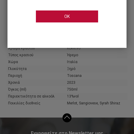
Share
OK
Χαρακτηριστικά
Πληροφορίες παραγωγού
Παραγωγός
Antinori
Χρώμα κρασιού
Κόκκινο
Τύπος κρασιού
Ήρεμο
Χώρα
Ιταλία
Γλυκύτητα
Ξηρό
Περιοχή
Toscana
Χρονιά
2023
Όγκος (ml)
750ml
Περιεκτικότητα σε αλκοόλ
13%vol
Ποικιλίες διεθνείς
Merlot, Sangiovese, Syrah Shiraz
Εγγραφείτε στο Newsletter μας