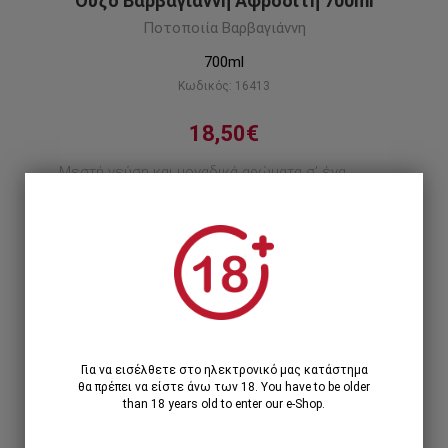
Ούζο Βαρβαγιάννη Αφροδίτη 700ml
Ποτοποιία Βαρβαγιάννη
700ml
Κωδικός: 16413
18,50€
Μεστή γεύση και μοναδικά αρώματα σ’ ένα
μπουκάλι ούζο εμπνευσμένο από την κλασική
ελληνική ομορφιά
Περιγραφή προϊόντος
1
1 Τεμάχιο >
18,50€
Για να εισέλθετε στο ηλεκτρονικό μας κατάστημα
θα πρέπει να είστε άνω των 18. You have to be older
than 18 years old to enter our e-Shop.