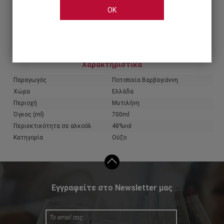
OK
Share
Χαρακτηριστικά
Παραγωγός
Ποτοποιία Βαρβαγιάννη
Χώρα
Ελλάδα
Περιοχή
Μυτιλήνη
Όγκος (ml)
700ml
Περιεκτικότητα σε αλκοόλ
48%vol
Κατηγορία
Ούζο
Εγγραφείτε στο Newsletter μας