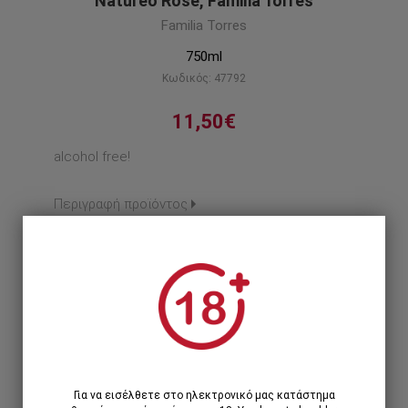
Natureo Rose, Familia Torres
Familia Torres
750ml
Κωδικός: 47792
11,50€
alcohol free!
Περιγραφή προϊόντος
1
1 Τεμάχιο >
11,50€
12 Τεμάχια >
126,96€
138,00€
Για να εισέλθετε στο ηλεκτρονικό μας κατάστημα