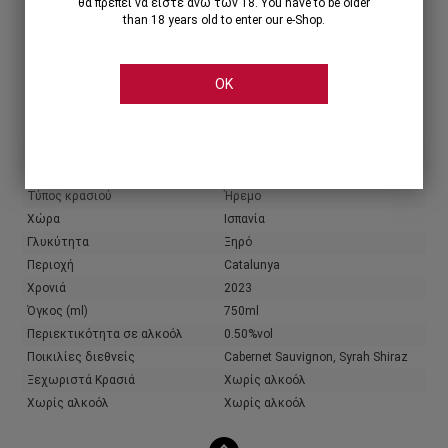
θα πρέπει να είστε άνω των 18. You have to be older
than 18 years old to enter our e-Shop.
Share
OK
Χαρακτηριστικά
Πληροφορίες παραγωγού
Παραγωγός
Familia Torres
Χρώμα κρασιού
Ροζέ
Τύπος κρασιού
Ήρεμο
Χώρα
Ισπανία
Γλυκύτητα
Ξηρό
Περιοχή
Catalunya
Χρονιά
2023
Όγκος (ml)
750ml
Περιεκτικότητα σε αλκοόλ
0.50%vol
Ποικιλίες διεθνείς
Cabernet Sauvignon, Syrah Shiraz
Ξεχωριστά Κρασιά
Χωρίς αλκοόλ
Χωρίς αλκοόλ
Χωρίς αλκοόλ