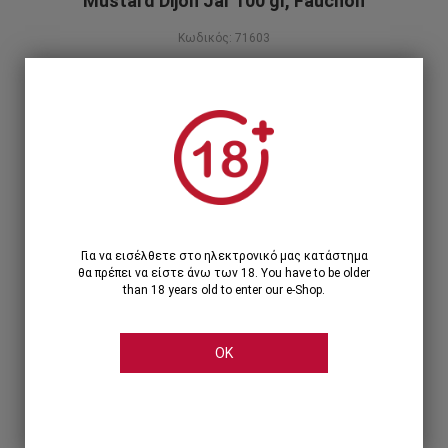
Mustard Dijon Jar 100 gr, Fauchon
Κωδικός: 71603
6,50€
Περιγραφή προϊόντος
1
1 Τεμάχιο >
6,50€
Για να εισέλθετε στο ηλεκτρονικό μας κατάστημα
θα πρέπει να είστε άνω των 18. You have to be older
than 18 years old to enter our e-Shop.
OK
Share