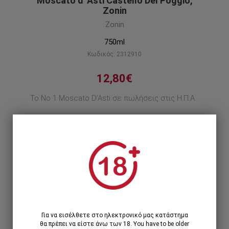
Moscato d' Asti Castello Del Poggio,
Zonin
Zonin
750ml
Κωδικός: 2312910
12,80€
Το Νο 1 Moscato D’Asti σε πωλήσεις στις Η.Π.Α..
Περιγραφή προϊόντος
1
1 Τεμάχιο >
12,80€
12 Τεμάχια >
141,24€
153,60€
Για να εισέλθετε στο ηλεκτρονικό μας κατάστημα
θα πρέπει να είστε άνω των 18. You have to be older