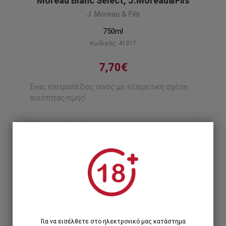
Moreau Blanc Select, J.Moreau&Fils
J. Moreau & Fils
750ml
Κωδικός: 41317
7,70€
Ένας επιτραπέζιος οίνος με εξαιρετική σχέση
ποιότητας-τιμής!
Περιγραφή προϊόντος
1
1 Τεμάχιο >
7,70€
12 Τεμάχια >
84,96€
92,40€
Για να εισέλθετε στο ηλεκτρονικό μας κατάστημα