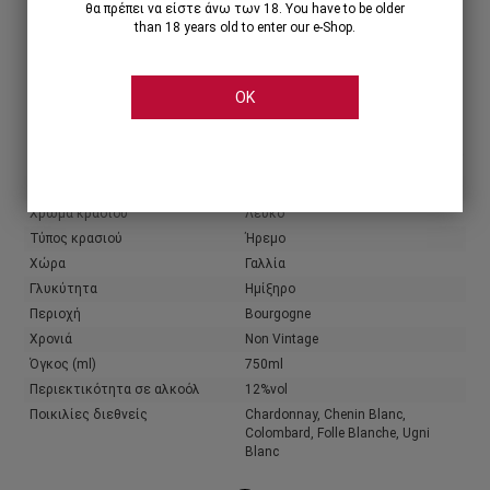
θα πρέπει να είστε άνω των 18. You have to be older
than 18 years old to enter our e-Shop.
Share
OK
Χαρακτηριστικά
Πληροφορίες παραγωγού
Παραγωγός
J. Moreau & Fils
Χρώμα κρασιού
Λευκό
Τύπος κρασιού
Ήρεμο
Χώρα
Γαλλία
Γλυκύτητα
Ημίξηρο
Περιοχή
Bourgogne
Χρονιά
Non Vintage
Όγκος (ml)
750ml
Περιεκτικότητα σε αλκοόλ
12%vol
Ποικιλίες διεθνείς
Chardonnay, Chenin Blanc,
Colombard, Folle Blanche, Ugni
Blanc