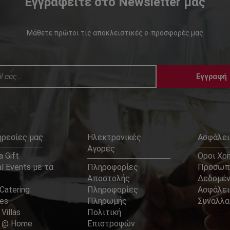
Εγγραφείτε στο Newsletter μας
Μάθετε πρώτοι τις αποκλειστικές e-προσφορές μας
Εγγραφή
ηρεσίες μας
Ηλεκτρονικές
Ασφάλει
Αγορές
 Gift
Οροι Χρ
l Events με τα
Πληροφορίες
Προσωπ
Αποστολής
Δεδομέ
Catering
Πληροφορίες
Ασφάλει
ces
Πληρωμής
Συναλλ
 Villas
Πολιτική
er @ Home
Επιστροφών