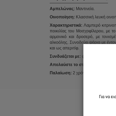
Αμπελώνας:
Μαντινεία.
Οινοποίηση:
Κλασσική λευκή οιν
Χαρακτηριστικά:
Λαμπερό κιτρινοπ
ποικιλίας του Μοσχοφίλερου, με τ
αρμονικό και δροσερό, με τονισμέ
αλκοόλης. Συνοδεύει ψάρια με έντον
και ως απεριτίφ.
Συνδυάζεται με:
ψάρια, ασιατικές 
Απολαύστε το στους:
10°C.
Παλαίωση:
2 χρόνια από τον τρύγο
Για να ε
Παραγωγός