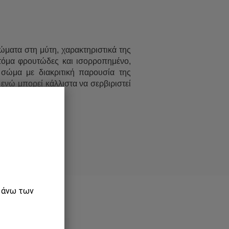
ώματα στη μύτη, χαρακτηριστικά της
στόμα φρουτώδες και ισορροπημένο,
 σώμα με διακριτική παρουσία της
 ενώ μπορεί κάλλιστα να σερβιριστεί
ε άνω των