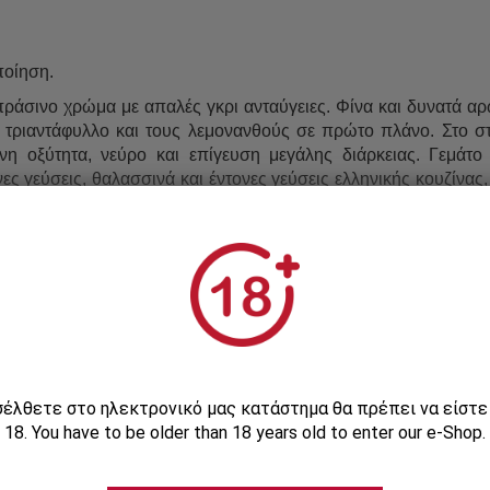
οποίηση.
ράσινο χρώμα με απαλές γκρι ανταύγειες. Φίνα και δυνατά αρ
ο τριαντάφυλλο και τους λεμονανθούς σε πρώτο πλάνο. Στο 
νη οξύτητα, νεύρο και επίγευση μεγάλης διάρκειας. Γεμάτο
ες γεύσεις, θαλασσινά και έντονες γεύσεις ελληνικής κουζίνας,
συνταγές με θαλασσινά, πουλερικά και άσπρα κρέατα.
.
ισέλθετε στο ηλεκτρονικό μας κατάστημα θα πρέπει να είστ
Χαρακτηριστικά
18. You have to be older than 18 years old to enter our e-Shop.
Σεμέλη Οινοποιητική