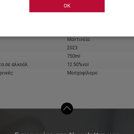
OK
ύ
Λευκό
ύ
Ήρεμο
Ελλάδα
Ξηρό
Μαντινεία
2023
750ml
τα σε αλκοόλ
12.50%vol
ηνικές
Μοσχοφίλερο