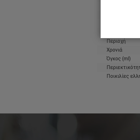
Χρώμα κρασιο
Τύπος κρασιο
Χώρα
Γλυκύτητα
Περιοχή
Χρονιά
Όγκος (ml)
Περιεκτικότη
Ποικιλίες ελλ