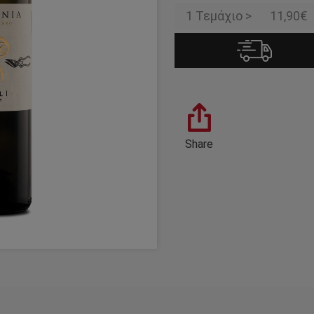
1 Τεμάχιο >
11,90€
Share