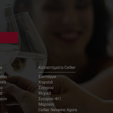
α
Καταστήματα Cellier
ήσης
Σύνταγμα
ικά
Κηφισιά
να
Συγγρού
α
Ψυχικό
αγών
Συγγρού-ΦΙΞ
Μαρούσι
Cellier Navarino Agora