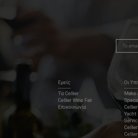
Εμείς
Οι Υπ
Τα Cellier
Make a
Cellier Wine Fair
Specia
Επικοινωνία
Cellier
Yacht 
Servi
Cellier
Celli