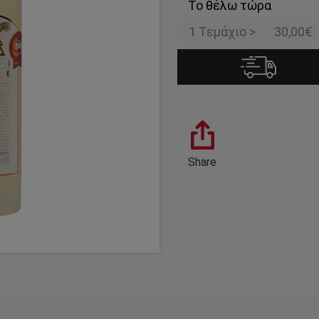
Το θέλω τώρα
1 Τεμάχιο >
30,00€
Share