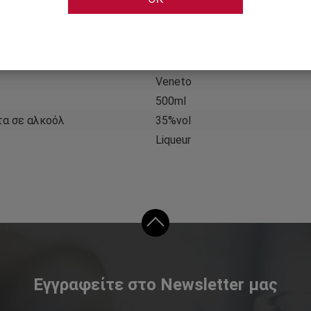
τηριστικά
Πληροφορίες 
Jacopo Poli
Ιταλία
Veneto
500ml
τα σε αλκοόλ
35%vol
Liqueur
Εγγραφείτε στο Newsletter μας