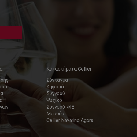
α
Καταστήματα Cellier
ήσης
Σύνταγμα
ικά
Κηφισιά
να
Συγγρού
α
Ψυχικό
αγών
Συγγρού-ΦΙΞ
Μαρούσι
Cellier Navarino Agora