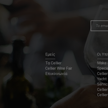
Εμείς
Οι Υπ
Τα Cellier
Make a
Cellier Wine Fair
Specia
Επικοινωνία
Cellier
Yacht 
Servi
Cellier
Celli