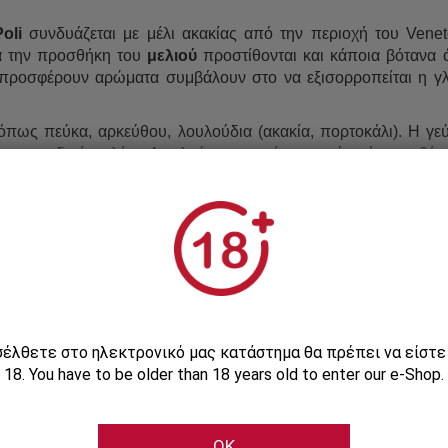
oli
συνδυάζεται με μέλι ακακίας από την περιοχή του Vene
τά την προσθήκη του
μελιού
προστίθονται και κάποια βότανα 
 προσφέρουν αρώματα συμβάλουν στο να εξισορροπείται η γλ
όπως πεύκα, αρκεύθου, λουλούδια (ακακία, πορτοκάλι). Η γεύ
μια μοναδική παλέτα. Απολαύστε το σκέτο, με πάγο ή προσθέστ
οτήρι και ανακατεύτε καλά. Προσθέστε το λικέρ, μερικά παγάκια 
ισέλθετε στο ηλεκτρονικό μας κατάστημα θα πρέπει να είστ
18. You have to be older than 18 years old to enter our e-Shop.
OK