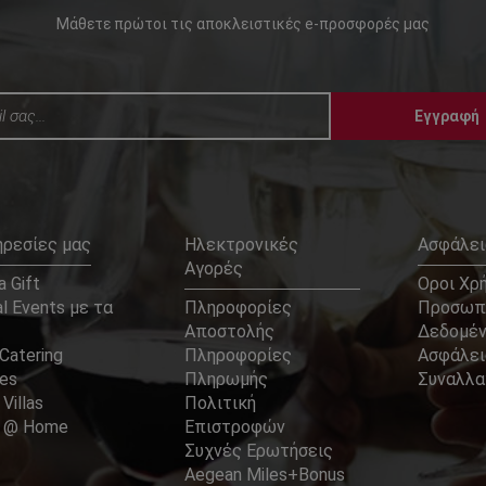
Μάθετε πρώτοι τις αποκλειστικές e-προσφορές μας
Εγγραφή
ηρεσίες μας
Ηλεκτρονικές
Ασφάλει
Αγορές
 Gift
Οροι Χρ
l Events με τα
Πληροφορίες
Προσωπ
Αποστολής
Δεδομέ
Catering
Πληροφορίες
Ασφάλει
ces
Πληρωμής
Συναλλ
 Villas
Πολιτική
er @ Home
Επιστροφών
Συχνές Ερωτήσεις
Aegean Miles+Bonus