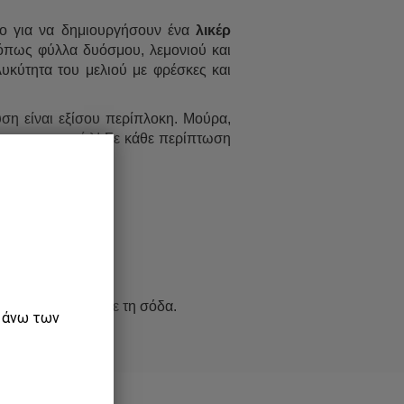
to για να δημιουργήσουν ένα
λικέρ
όπως φύλλα δυόσμου, λεμονιού και
υκύτητα του μελιού με φρέσκες και
ση είναι εξίσου περίπλοκη. Μούρα,
ε το σε κοκτέιλ! Σε κάθε περίπτωση
και συμπληρώστε με τη σόδα.
ε άνω των