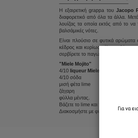
Η εξαιρετική grappa του
Jacopo P
διαφορετικό από όλα τα άλλα. Με
λουίζας τα οποία εκτός από το να
βαλσάμικές νότες.
Είναι πλούσιο σε φυτικά αρώματα 
κέδρος και κυρίως μέλι συνθέτουν 
σερβίρετε το παγωμένο!
"Miele Mojito"
4/10
liqueur Miele Jacopo Poli
4/10 σόδα
μισή φέτα lime
ζάχαρη
φύλλα μέντας.
Βάζετε το lime και τη ζάχαρη στο π
Για να ε
Διακοσμήστε με φύλλα μέντας.