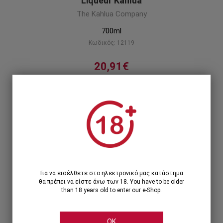
Liqueur Kahlua
The Kahlua Company
700ml
Κωδικός: 12119
20,91€
Το νούμερο ένα σε πωλήσεις λικέρ του καφέ
παγκοσμίως!
Περιγραφή προϊόντος
1
1 Τεμάχιο >
20,91€
Για να εισέλθετε στο ηλεκτρονικό μας κατάστημα
θα πρέπει να είστε άνω των 18. You have to be older
than 18 years old to enter our e-Shop.
OK