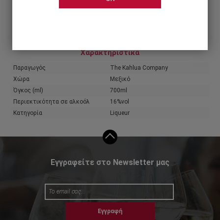
Share
Χαρακτηριστικά
Παραγωγός
The Kahlua Company
Χώρα
Μεξικό
Όγκος (ml)
700ml
Περιεκτικότητα σε αλκοόλ
16%vol
Κατηγορία
Liqueur
Εγγραφείτε στο Newsletter μας
Εγγραφή