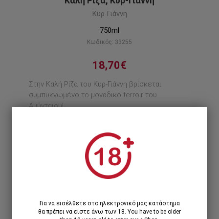
Καλή Ρίζα, Κυρ-Γιάννη
Κυρ Γιάννη
750ml
Κωδικός: 33255
18,70€
Στην Καλή Ρίζα του Κυρ-Γιάννη βρίσκεται
συμπυκνωμένο το μοναδικό terroir του
Αμύνταιου!
Περιγραφή προϊόντος
1
1 Τεμάχιο >
18,70€
Για να εισέλθετε στο ηλεκτρονικό μας κατάστημα
θα πρέπει να είστε άνω των 18. You have to be older