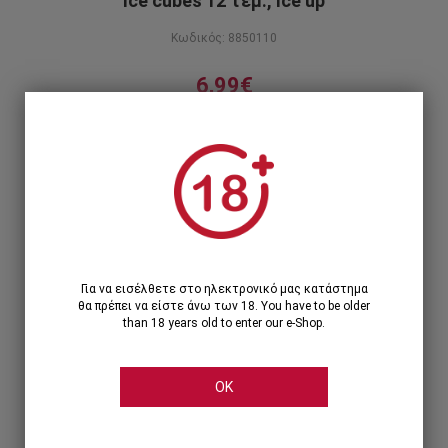
Ice cubes 12 τεμ., Ice up
Κωδικός: 8850110
6,99€
ICE UP cubes 5X5X5 cm, συσκευασία 12
τεμαχίων.
Περιγραφή προϊόντος
1
1 Τεμάχιο >
6,99€
Για να εισέλθετε στο ηλεκτρονικό μας κατάστημα
θα πρέπει να είστε άνω των 18. You have to be older
than 18 years old to enter our e-Shop.
OK
Share