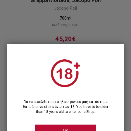
Grappa Morbida, Jacopo Poli
Jacopo Poli
700ml
Κωδικός: 13581
45,20€
Η πιο μαλακή και απαλή grappa.
Περιγραφή προϊόντος
1
1 Τεμάχιο >
45,20€
Για να εισέλθετε στο ηλεκτρονικό μας κατάστημα
θα πρέπει να είστε άνω των 18. You have to be older
than 18 years old to enter our e-Shop.
OK