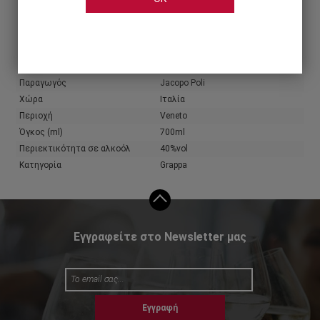
Share
Χαρακτηριστικά
Πληροφορίες παραγωγού
Παραγωγός
Jacopo Poli
Χώρα
Ιταλία
Περιοχή
Veneto
Όγκος (ml)
700ml
Περιεκτικότητα σε αλκοόλ
40%vol
Κατηγορία
Grappa
Εγγραφείτε στο Newsletter μας
Εγγραφή