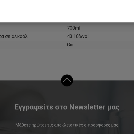
Charles Tanqueray
Μεγάλη Βρετανία
700ml
τα σε αλκοόλ
43.10%vol
Gin
Εγγραφείτε στο Newsletter μας
Μάθετε πρώτοι τις αποκλειστικές e-προσφορές μας