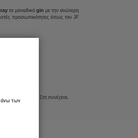
ray
το μοναδικό
gin
με την ανώτερη
νωστές προσωπικότητες όπως τον JF
ιανδρου.
δίνουν ένταση.
ι τον χυμό λάιμ. Στη συνέχεια,
ε άνω των