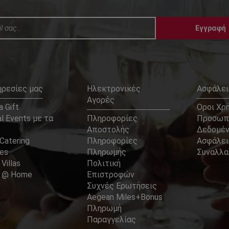
Εγγραφή
ηρεσίες μας
Ηλεκτρονικές
Ασφάλει
Αγορές
 Gift
Οροι Χρ
l Events με τα
Πληροφορίες
Προσωπ
Αποστολής
Δεδομέ
Catering
Πληροφορίες
Ασφάλει
ces
Πληρωμής
Συναλλ
 Villas
Πολιτική
er @ Home
Επιστροφών
Συχνές Ερωτήσεις
Aegean Miles+Bonus
Πληρωμή
Παραγγελίας