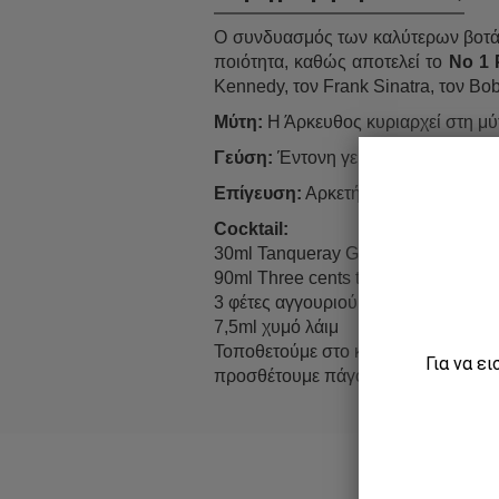
Ο συνδυασμός των καλύτερων βοτάν
ποιότητα, καθώς αποτελεί το
Νο 1 
Kennedy, τον Frank Sinatra, τον Bo
Μύτη:
Η Άρκευθος κυριαρχεί στη μύτη
Γεύση:
Έντονη γεύση αρκεύθου, ψη
Επίγευση:
Αρκετή θερμότητα λόγω τ
Cocktail:
30ml Tanqueray Gin
90ml Three cents tonic water
3 φέτες αγγουριού
7,5ml χυμό λάιμ
Τοποθετούμε στο κάτω μέρος του ποτ
Για να ε
προσθέτουμε πάγο και tonic water. 