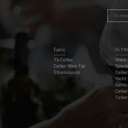
Εμείς
Οι Υπ
Τα Cellier
Make a
Cellier Wine Fair
Specia
Επικοινωνία
Cellier
Yacht 
Servi
Cellier
Celli