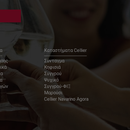
α
Καταστήματα Cellier
ήσης
Σύνταγμα
ικά
Κηφισιά
να
Συγγρού
α
Ψυχικό
αγών
Συγγρού-ΦΙΞ
Μαρούσι
Cellier Navarino Agora