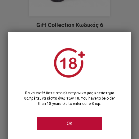
Gift Collection Κωδικός 6
87,10€
1 X Μπωλ στρογγυλό μεταλλικό λευκό
1 X Μαλαγουζιά, Κτήμα Πόρτο Καρράς
1 X Mustard Whole Grain Jar 100 gr, Fauchon
1 X Syrah , Πόρτο Καρράς
Για να εισέλθετε στο ηλεκτρονικό μας κατάστημα
1
1 Τεμάχιο >
87,10€
θα πρέπει να είστε άνω των 18. You have to be older
than 18 years old to enter our e-Shop.
OK