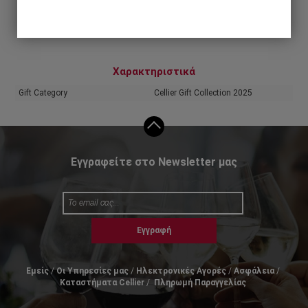
Share
Χαρακτηριστικά
Gift Category
Cellier Gift Collection 2025
Εγγραφείτε στο Newsletter μας
Εγγραφή
Εμείς
Οι Υπηρεσίες μας
Ηλεκτρονικές Αγορές
Ασφάλεια
Καταστήματα Cellier
Πληρωμή Παραγγελίας