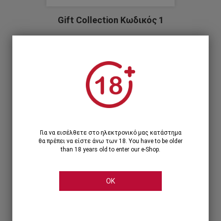
Gift Collection Κωδικός 1
87,30€
1 X Σοκολάτα Cellier γάλακτος 90γρ.
1 X Μπωλ στρογγυλό μεταλλικό λευκό
2 X Rioja Reserva, Marques De Caceres
1
1 Τεμάχιο >
87,30€
Για να εισέλθετε στο ηλεκτρονικό μας κατάστημα
θα πρέπει να είστε άνω των 18. You have to be older
than 18 years old to enter our e-Shop.
OK
Share