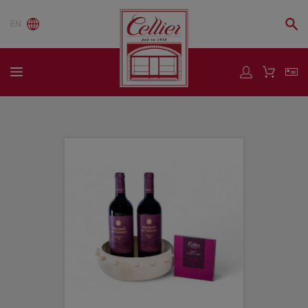
2 X Rioja Reserva, Marques De Caceres
"/>
EN