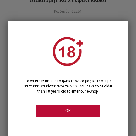
Διακοσμητικό Στεφάνι λευκό
Κωδικός: 62251
8,00€
Περιγραφή προϊόντος
1
1 Τεμάχιο >
8,00€
Για να εισέλθετε στο ηλεκτρονικό μας κατάστημα
θα πρέπει να είστε άνω των 18. You have to be older
than 18 years old to enter our e-Shop.
OK
Share