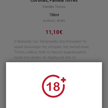
Coronas, Familia Torres
Familia Torres
750ml
Κωδικός: 45409
11,10€
Ο Βασιλιάς του Tempranillo στο Penedes! Το
κρασί συνώνυμο της ιστορίας της οικογένειας
Torres, καθώς ήταν το πρώτο εμφιαλωμένο
κρασί που βγήκε σε παραγωγή από το
οινοποιείο.
Περιγραφή προϊόντος
1
1 Τεμάχιο >
11,10€
12 Τεμάχια >
122,52€
133,20€