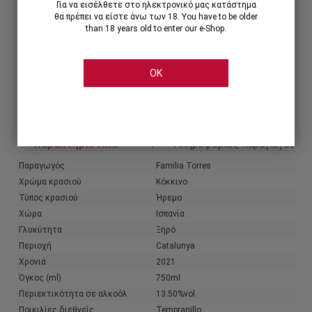
Για να εισέλθετε στο ηλεκτρονικό μας κατάστημα
θα πρέπει να είστε άνω των 18. You have to be older
than 18 years old to enter our e-Shop.
OK
Share
Χαρακτηριστικά
Πληροφορίες παραγωγού
Παραγωγός
Familia Torres
Χρώμα κρασιού
Κόκκινο
Τύπος κρασιού
Ήρεμο
Χώρα
Ισπανία
Γλυκύτητα
Ξηρό
Περιοχή
Catalunya
Χρονιά
2021
Όγκος (ml)
750ml
Περιεκτικότητα σε αλκοόλ
13.50%vol
Ποικιλίες διεθνείς
Tempranillo