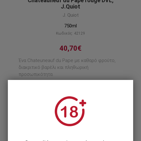
Chateauneuf du Pape rouge DVL,
J.Quiot
J. Quiot
750ml
Κωδικός: 42129
40,70€
Ένα Chateuneauf du Pape με καθαρό φρούτο,
διακριτικό βαρέλι και πληθωρική
προσωπικότητα.
Περιγραφή προϊόντος
1
1 Τεμάχιο >
40,70€
12 Τεμάχια >
449,28€
488,40€