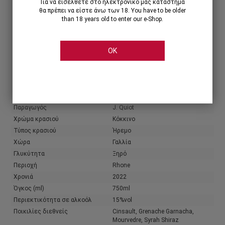
Για να εισέλθετε στο ηλεκτρονικό μας κατάστημα
θα πρέπει να είστε άνω των 18. You have to be older
than 18 years old to enter our e-Shop.
OK
Share
Χαρακτηριστικά
Πληροφορίες παραγωγού
Παραγωγός
J. Quiot
Χρώμα κρασιού
Κόκκινο
Τύπος κρασιού
Ήρεμο
Χώρα
Γαλλία
Γλυκύτητα
Ξηρό
Περιοχή
Rhone
Χρονιά
2022
Όγκος (ml)
750ml
Περιεκτικότητα σε αλκοόλ
15%vol
Ποικιλίες διεθνείς
Cinsault, Grenache Garnacha,
Mourvedre, Syrah Shiraz