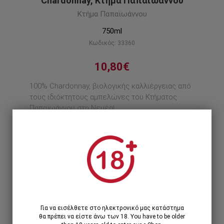
Chardonnay, Κτήμα Παπαϊωάννου
Κτήμα Παπαϊωάννου
750ml
Κωδικός: 33360
10,80€
100% Chardonnay, βιολογικής καλλιέργειας από
τους ιδιόκτητους αμπελώνες του Κτήματος
Παπαϊωάννου στη Νεμέα!
Περιγραφή προϊόντος
1
1 Τεμάχιο >
10,80€
Για να εισέλθετε στο ηλεκτρονικό μας κατάστημα
θα πρέπει να είστε άνω των 18. You have to be older