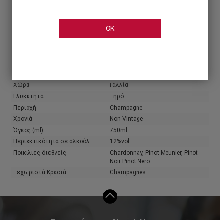
Share
OK
Χαρακτηριστικά
Παραγωγός
Moet & Chandon
Χρώμα κρασιού
Λευκό
Τύπος κρασιού
Αφρώδη & Ημιαφρώδη
Χώρα
Γαλλία
Γλυκύτητα
Ξηρό
Περιοχή
Champagne
Χρονιά
Non Vintage
Όγκος (ml)
750ml
Περιεκτικότητα σε αλκοόλ
12%vol
Ποικιλίες διεθνείς
Chardonnay, Pinot Meunier, Pinot
Noir Pinot Nero
Ξεχωριστά Κρασιά
Champagnes