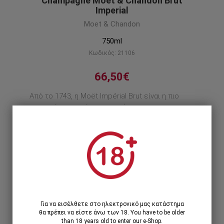
Champagne Moet & Chandon Brut
Imperial
Moet & Chandon
750ml
Κωδικός: 21106
66,50€
Από το 1743, η Moët Impérial Brut είναι η πιο
αγαπημένη σαμπάνια στον κόσμο.
Περιγραφή προϊόντος
Χαμηλό απόθεμα
Notify me
Για να εισέλθετε στο ηλεκτρονικό μας κατάστημα
θα πρέπει να είστε άνω των 18. You have to be older
than 18 years old to enter our e-Shop.