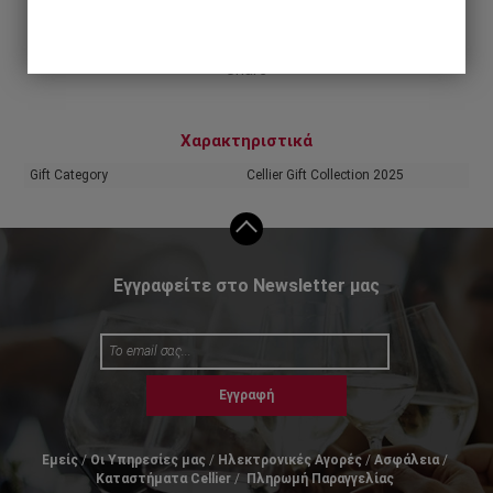
Share
Χαρακτηριστικά
Gift Category
Cellier Gift Collection 2025
Εγγραφείτε στο Newsletter μας
Εγγραφή
Εμείς
Οι Υπηρεσίες μας
Ηλεκτρονικές Αγορές
Ασφάλεια
Καταστήματα Cellier
Πληρωμή Παραγγελίας