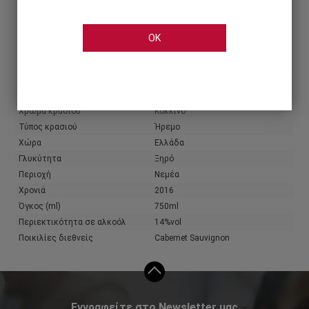
Share
OK
Χαρακτηριστικά
Πληροφορίες παραγωγού
Παραγωγός
Κτήμα Παπαϊωάννου
Χρώμα κρασιού
Κόκκινο
Τύπος κρασιού
Ήρεμο
Χώρα
Ελλάδα
Γλυκύτητα
Ξηρό
Περιοχή
Νεμέα
Χρονιά
2016
Όγκος (ml)
750ml
Περιεκτικότητα σε αλκοόλ
14%vol
Ποικιλίες διεθνείς
Cabernet Sauvignon
Εγγραφείτε στο Newsletter μας