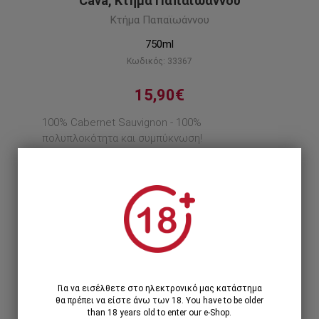
Cava, Κτήμα Παπαϊωάννου
Κτήμα Παπαϊωάννου
750ml
Κωδικός: 33367
15,90€
100% Cabernet Sauvignon - 100%
πολυπλοκότητα και συμπύκνωση!
Περιγραφή προϊόντος
1
1 Τεμάχιο >
15,90€
Για να εισέλθετε στο ηλεκτρονικό μας κατάστημα
θα πρέπει να είστε άνω των 18. You have to be older
than 18 years old to enter our e-Shop.