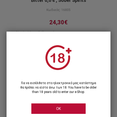
Bitter 0,0% , Sober Spirits
Κωδικός: 16805
24,30€
Alcohol free & Sugar free
Περιγραφή προϊόντος
1
1 Τεμάχιο >
24,30€
12 Τεμάχια >
268,20€
291,60€
Για να εισέλθετε στο ηλεκτρονικό μας κατάστημα
θα πρέπει να είστε άνω των 18. You have to be older
than 18 years old to enter our e-Shop.
OK