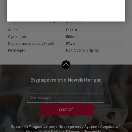
Share
Χαρακτηριστικά
Χώρα
Γαλλία
Όγκος (ml)
500ml
Περιεκτικότητα σε αλκοόλ
0%vol
Κατηγορία
Non Alcoholic Spirits
Εγγραφείτε στο Newsletter μας
Εγγραφή
Εμείς
Οι Υπηρεσίες μας
Ηλεκτρονικές Αγορές
Ασφάλεια
Καταστήματα Cellier
Πληρωμή Παραγγελίας