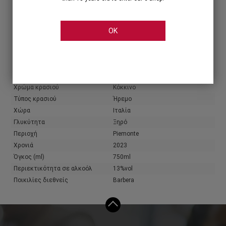
Share
OK
Χαρακτηριστικά
Πληροφορίες παραγωγού
Παραγωγός
Antinori
Χρώμα κρασιού
Κόκκινο
Τύπος κρασιού
Ήρεμο
Χώρα
Ιταλία
Γλυκύτητα
Ξηρό
Περιοχή
Piemonte
Χρονιά
2023
Όγκος (ml)
750ml
Περιεκτικότητα σε αλκοόλ
13%vol
Ποικιλίες διεθνείς
Barbera