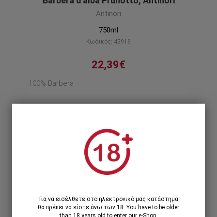
Barbera d'alba Prunotto, Antinori
Antinori
750ml
Κωδικός: 45919
22,39€
100% Barbera
Περιγραφή προϊόντος
1
1 Τεμάχιο >
22,39€
12 Τεμάχια >
247,20€
268,68€
Για να εισέλθετε στο ηλεκτρονικό μας κατάστημα
θα πρέπει να είστε άνω των 18. You have to be older
than 18 years old to enter our e-Shop.