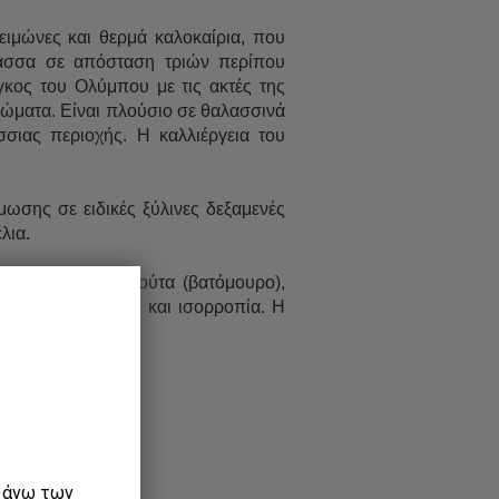
ειμώνες και θερμά καλοκαίρια, που
άλασσα σε απόσταση τριών περίπου
γκος του Ολύμπου με τις ακτές της
ρώματα. Είναι πλούσιο σε θαλασσινά
ιας περιοχής. Η καλλιέργεια του
ωσης σε ειδικές ξύλινες δεξαμενές
έλια.
ώριμα μαύρα φρούτα (βατόμουρο),
ουργώντας δύναμη και ισορροπία. Η
ε άνω των