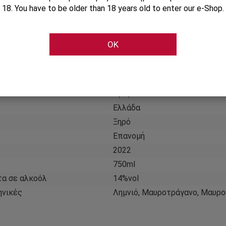
18. You have to be older than 18 years old to enter our e-Shop.
τηριστικά
Πληροφορίες 
OK
Κτήμα Γεροβασιλείου
ύ
Κόκκινο
ύ
Ήρεμο
Ελλάδα
Ξηρό
Επανομή
2022
750ml
τα σε αλκοόλ
14%vol
ηνικές
Λημνιό, Μαυροτράγανο, Μαυρο