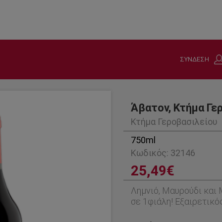
ΣΥΝΔΕΣΗ
Άβατον, Κτήμα Γε
Κτήμα Γεροβασιλείου
750ml
Κωδικός: 32146
25,49€
Λημνιό, Μαυρούδι και 
σε 1φιάλη! Εξαιρετικό