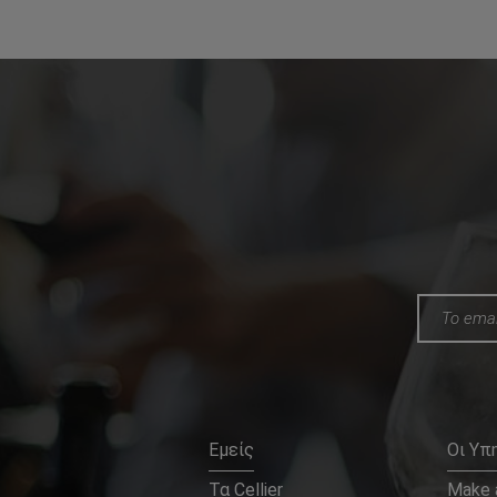
Εμείς
Οι Υπ
Τα Cellier
Make a