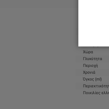
Χαρακ
Παραγωγός
Χρώμα κρασιο
Τύπος κρασιο
Χώρα
Γλυκύτητα
Περιοχή
Χρονιά
Όγκος (ml)
Περιεκτικότη
Ποικιλίες ελλ