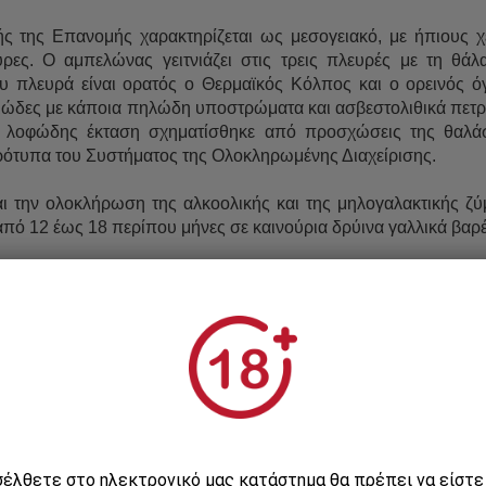
ς της Επανομής χαρακτηρίζεται ως μεσογειακό, με ήπιους χ
αύρες. Ο αμπελώνας γειτνιάζει στις τρεις πλευρές με τη θ
ου πλευρά είναι ορατός ο Θερμαϊκός Κόλπος και ο ορεινός ό
μμώδες με κάποια πηλώδη υποστρώματα και ασβεστολιθικά πετ
λοφώδης έκταση σχηματίσθηκε από προσχώσεις της θαλάσσ
ρότυπα του Συστήματος της Ολοκληρωμένης Διαχείρισης.
ι την ολοκλήρωση της αλκοολικής και της μηλογαλακτικής ζύμ
από 12 έως 18 περίπου μήνες σε καινούρια δρύινα γαλλικά βαρ
ό βαθυπόρφυρο χρώμα, σύνθετο «μπουκέτο» μπαχαρικών με 
α, ευγενικές τανίνες υποστηρίζονται από άφθονο φρούτο δημι
νάληψη των μπαχαρικών.
σαρόλας με πικάντικες σάλτσες, τριχωτό κυνήγι.
υνατότητα παλαίωσης 15-20 χρόνια.
ισέλθετε στο ηλεκτρονικό μας κατάστημα θα πρέπει να είστ