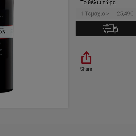
Το θέλω τώρα
1 Τεμάχιο >
25,49€
Share