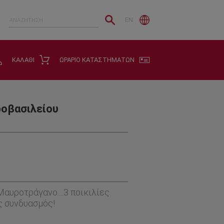
EN
ΚΑΛΑΘΙ
ΩΡΑΡΙΟ ΚΑΤΑΣΤΗΜΑΤΩΝ
ροβασιλείου
Μαυροτράγανο....3 ποικιλίες
ς συνδυασμός!