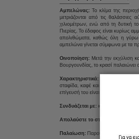
Αμπελώνας:
Το κλίμα της περιοχή
μετριάζονται από τις θαλάσσιες 
χιλιομέτρων, ενώ από τη δυτική τ
Πιερίας. Το έδαφος είναι κυρίως α
απολιθώματα, καθώς όλη η γύρω 
αμπελώνα γίνεται σύμφωνα με τα π
Οινοποίηση:
Μετά την εκχύλιση κα
Βουργουνδίας, το κρασί παλαιώνει 
Χαρακτηριστικά:
Διαθέτει λαμπερ
σταφίδα, καφέ και κακάο.Στο στόμ
επίγευσή του είναι διαρκής με επα
Συνδυάζεται με:
κόκκινα κρέατα κατ
Απολαύστε το στους:
16-18°C.
Παλαίωση:
Παρουσιάζει μεγάλη δ
Για να ε