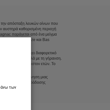
ό την απόσταξη λευκών οίνων που
την αυστηρά καθορισμένη περιοχή
magnac παράγεται από ένα μείγμα
ς περιοχές Ténarèze και Bas
y. Το Ténarèze έχει διαφορετικό
ευαίσθητα και απαλά με τη γήρανση.
ι ηλικία 4 τουλάχιστον ετών. Το
α υπό την επαγρύπνηση μιας
 το ίδιο πνεύμα παράδοσης
ε άνω των