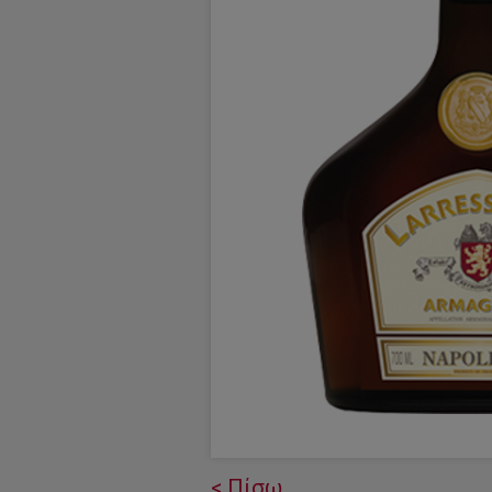
< Πίσω