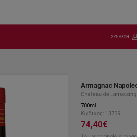
 Bas-Armagnac και Ténarèze που είναι πάνω από 8 ετών παλαιωμένα α
ίλιας και γεμάτο σώμα.
ΣΥΝΔΕΣΗ
Armagnac Napoleon
Chateau de Larressing
700ml
Κωδικός: 13709
74,40€
Το Larressingle Armagn