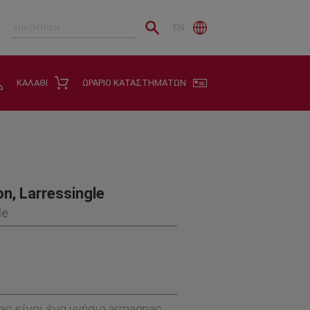
ντί για 4 που είναι η νομοθεσία.
EN
ΚΑΛΑΘΙ
ΩΡΑΡΙΟ ΚΑΤΑΣΤΗΜΑΤΩΝ
, Larressingle
le
ac είναι ένα γνήσιο armagnac