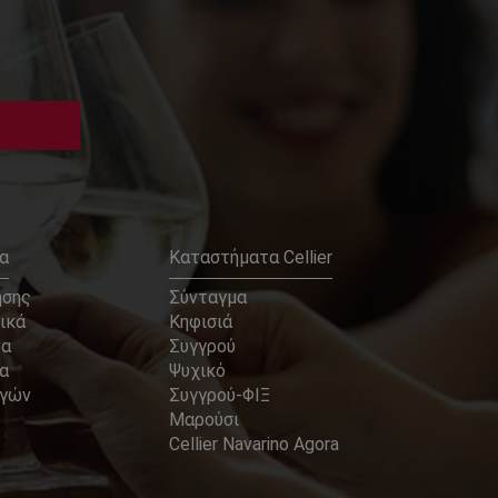
α
Καταστήματα Cellier
ήσης
Σύνταγμα
ικά
Κηφισιά
να
Συγγρού
α
Ψυχικό
αγών
Συγγρού-ΦΙΞ
Μαρούσι
Cellier Navarino Agora