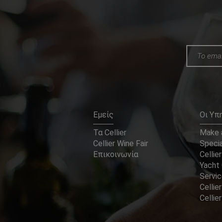
Εμείς
Οι Υπ
Τα Cellier
Make a
Cellier Wine Fair
Specia
Επικοινωνία
Cellier
Yacht 
Servi
Cellier
Celli