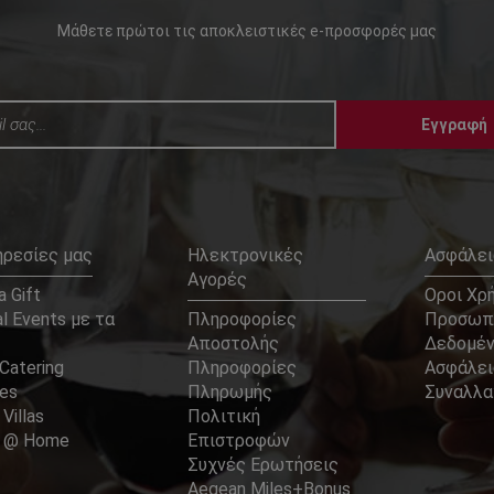
Μάθετε πρώτοι τις αποκλειστικές e-προσφορές μας
Εγγραφή
ηρεσίες μας
Ηλεκτρονικές
Ασφάλει
Αγορές
 Gift
Οροι Χρ
l Events με τα
Πληροφορίες
Προσωπ
Αποστολής
Δεδομέ
Catering
Πληροφορίες
Ασφάλει
ces
Πληρωμής
Συναλλ
 Villas
Πολιτική
er @ Home
Επιστροφών
Συχνές Ερωτήσεις
Aegean Miles+Bonus