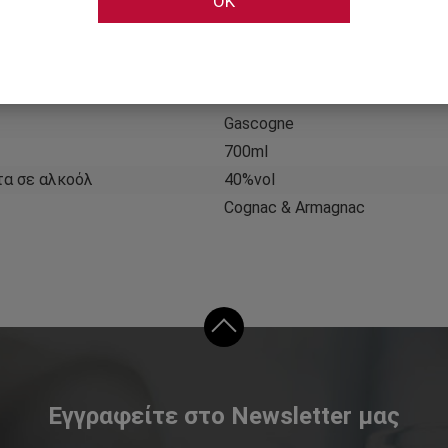
OK
Χαρακτηριστικά
Chateau de Larressingle
Γαλλία
Gascogne
700ml
τα σε αλκοόλ
40%vol
Cognac & Armagnac
Εγγραφείτε στο Newsletter μας