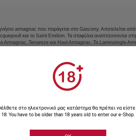
α γνήσιο armagnac που παράγεται στο Gascony. Αποτελείται απ
icquepoult και το Saint Emilion. Τα σταφύλια αναπτύσσονται σ
as Armagnac, Tenareze και Haut Armagnac. Το Larressingle Ar
ές. Επιλέγεται από τα κρασιά που παράγονται αποκλειστικά στι
μώδη εδάφη του, θεωρείται ότι παράγει ώριμα, καρποφόρα brand
ργιλώδη εδάφη παράγουν ισχυρά, έντονα μπράντυ που γίνονται 
παρα το ότι σύμφωνα με τη νομοθεσία το armanac πρέπει να έχε
V.S.O.P. και του X.O.
ressingle Armagnac τοποθετούνται σε βαρέλια για πολλά χρόνι
οπτεύει με συνεχή φροντίδα τη σύνθετη διαδικασία γήρανσης με
ισέλθετε στο ηλεκτρονικό μας κατάστημα θα πρέπει να είστ
18. You have to be older than 18 years old to enter our e-Shop.