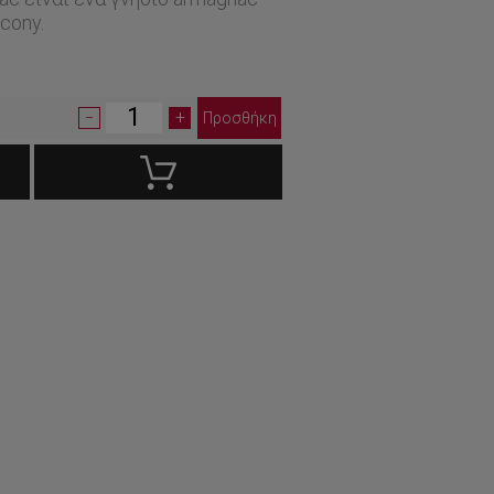
cony.
1