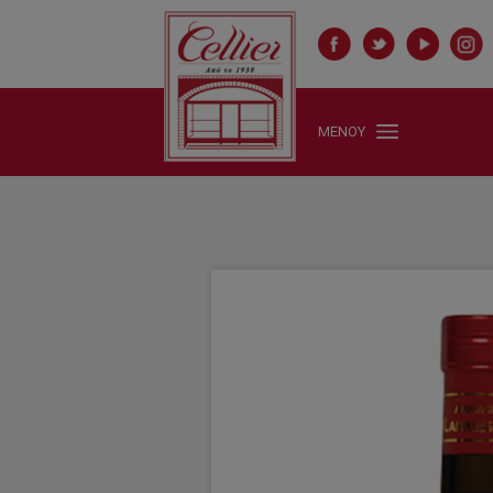
Το Larressingle Napoleon παράγεται διαλεχτά αποστάγματα περιοχών
Έχει μελένιο χρώμα, αρώματα φρούτων με νότες καπνού και βαν
"/>
ΜΕΝΟΥ