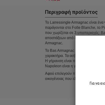
Περιγραφή προϊόντος
Το Larressingle Armagnac είναι έν
παράγονται στο Folle Blanche, το P
που χωρίζεται σε 3 υποπεριοχές: B
αποστάξεων από διαφορετικές χρονι
Armagnac.
Το Bas Armagnac με τα επίπεδα, αμ
χαρακτήρα. Τα ασβεστολιθικά και α
Η γήρανση είναι πάνω από 8 χρόνια 
Napoleon είναι η γέφυρα μεταξύ του 
Αφού επιλεγούν προσεκτικά, τα Lar
οικογένειας που εξακολουθεί να επ
Για να ε