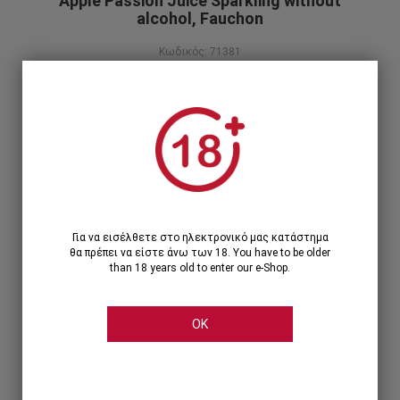
Apple Passion Juice Sparkling without
alcohol, Fauchon
Κωδικός: 71381
12,90€
Περιγραφή προϊόντος
1
1 Τεμάχιο >
12,90€
Για να εισέλθετε στο ηλεκτρονικό μας κατάστημα
θα πρέπει να είστε άνω των 18. You have to be older
than 18 years old to enter our e-Shop.
OK
Share