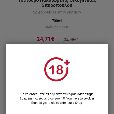
Τσίπουρο Παλαιωμένο, Οικογενείας
Σπυροπούλου
Spyropoulos Family Distillery
700ml
Κωδικός: 16545
24,71€
28,30€
Παλαιωμένο Τσίπουρο Σπυρόπουλος: Ένα
εκλεκτό απόσταγμα από τη Νότια Εύβοια!
Περιγραφή προϊόντος
1
1 Τεμάχιο >
24,71€
Για να εισέλθετε στο ηλεκτρονικό μας κατάστημα
θα πρέπει να είστε άνω των 18. You have to be older
than 18 years old to enter our e-Shop.