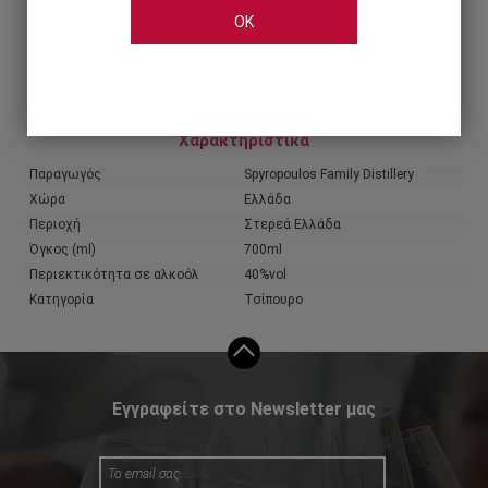
OK
Share
Χαρακτηριστικά
Παραγωγός
Spyropoulos Family Distillery
Χώρα
Ελλάδα
Περιοχή
Στερεά Ελλάδα
Όγκος (ml)
700ml
Περιεκτικότητα σε αλκοόλ
40%vol
Κατηγορία
Τσίπουρο
Εγγραφείτε στο Newsletter μας