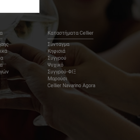
α
Καταστήματα Cellier
ήσης
Σύνταγμα
ικά
Κηφισιά
να
Συγγρού
α
Ψυχικό
αγών
Συγγρού-ΦΙΞ
Μαρούσι
Cellier Navarino Agora