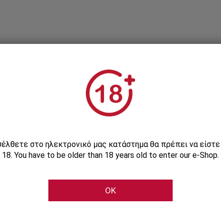
Εγγραφείτε στο Newsletter μας
ισέλθετε στο ηλεκτρονικό μας κατάστημα θα πρέπει να είστ
18. You have to be older than 18 years old to enter our e-Shop.
Μάθετε πρώτοι τις αποκλειστικές e-προσφορές μας
OK
Εγγραφή