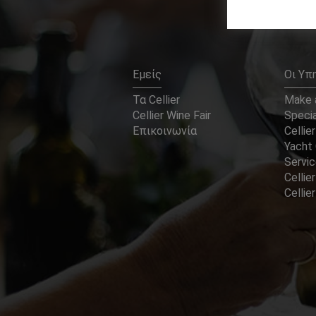
Εμείς
Οι Υπ
Τα Cellier
Make a
Cellier Wine Fair
Specia
Επικοινωνία
Cellier
Yacht 
Servi
Cellier
Celli