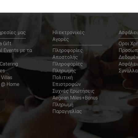
ηρεσίες μας
Ηλεκτρονικές
Ασφάλει
Αγορές
 Gift
Οροι Χρ
l Events με τα
Πληροφορίες
Προσωπ
Αποστολής
Δεδομέ
Catering
Πληροφορίες
Ασφάλει
ces
Πληρωμής
Συναλλ
 Villas
Πολιτική
er @ Home
Επιστροφών
Συχνές Ερωτήσεις
Aegean Miles+Bonus
Πληρωμή
Παραγγελίας