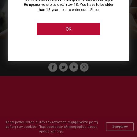
θα πρέπει να είστε άνω των 18. You have to be older
than 18 years old to enter our e-Shop.
Εμείς
Οι Υπηρεσίες μας
Ηλεκτρονικές Αγορές
Ασφάλεια
Καταστήματα Cellier
Πληρωμή Παραγγελίας
OK
Μέλος του :
Copyright © 2011-2026 Cellier All rights reserved.
Χρησιμοποιώντας αυτόν τον ιστότοπο συμφωνείτε με τη
χρήση των cookies. Περισσότερες πληροφορίες στους
Συμφωνώ
όρους χρήσης.