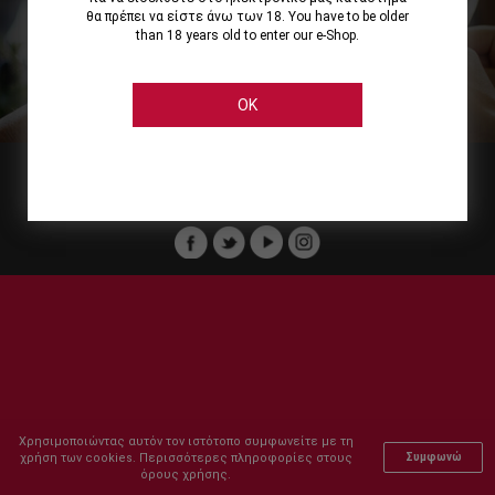
θα πρέπει να είστε άνω των 18. You have to be older
than 18 years old to enter our e-Shop.
Εμείς
Οι Υπηρεσίες μας
Ηλεκτρονικές Αγορές
Ασφάλεια
Καταστήματα Cellier
Πληρωμή Παραγγελίας
OK
Μέλος του :
Copyright © 2011-2026 Cellier All rights reserved.
Χρησιμοποιώντας αυτόν τον ιστότοπο συμφωνείτε με τη
χρήση των cookies. Περισσότερες πληροφορίες στους
Συμφωνώ
όρους χρήσης.