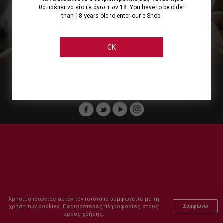
θα πρέπει να είστε άνω των 18. You have to be older
than 18 years old to enter our e-Shop.
Εμείς
Οι Υπηρεσίες μας
Ηλεκτρονικές Αγορές
Ασφάλεια
Καταστήματα Cellier
Πληρωμή Παραγγελίας
OK
Μέλος του :
Copyright © 2011-2026 Cellier All rights reserved.
Χρησιμοποιώντας αυτόν τον ιστότοπο συμφωνείτε με τη
χρήση των cookies. Περισσότερες πληροφορίες στους
Συμφωνώ
όρους χρήσης.