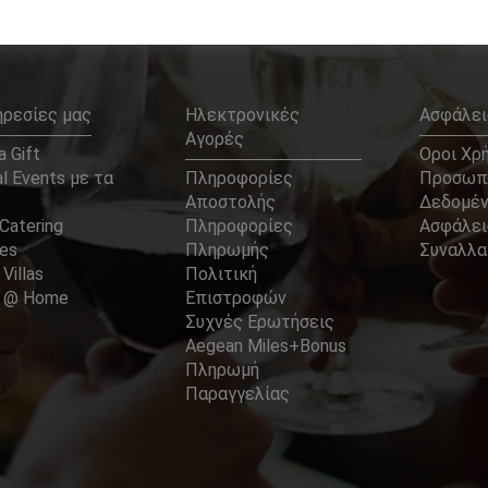
ηρεσίες μας
Ηλεκτρονικές
Ασφάλει
Αγορές
 Gift
Οροι Χρ
l Events με τα
Πληροφορίες
Προσωπ
Αποστολής
Δεδομέ
Catering
Πληροφορίες
Ασφάλει
ces
Πληρωμής
Συναλλ
 Villas
Πολιτική
er @ Home
Επιστροφών
Συχνές Ερωτήσεις
Aegean Miles+Bonus
Πληρωμή
Παραγγελίας