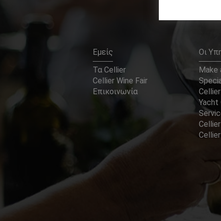
Εμείς
Οι Υπ
Τα Cellier
Make a
Cellier Wine Fair
Specia
Επικοινωνία
Cellier
Yacht 
Servi
Cellier
Celli