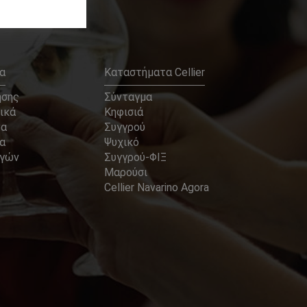
α
Καταστήματα Cellier
ήσης
Σύνταγμα
ικά
Κηφισιά
να
Συγγρού
α
Ψυχικό
αγών
Συγγρού-ΦΙΞ
Μαρούσι
Cellier Navarino Agora