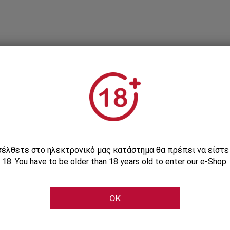
Εγγραφείτε στο Newsletter μας
ισέλθετε στο ηλεκτρονικό μας κατάστημα θα πρέπει να είστ
18. You have to be older than 18 years old to enter our e-Shop.
Μάθετε πρώτοι τις αποκλειστικές e-προσφορές μας
OK
Εγγραφή