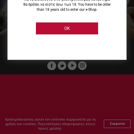
θα πρέπει να είστε άνω των 18. You have to be older
than 18 years old to enter our e-Shop.
Εμείς
Οι Υπηρεσίες μας
Ηλεκτρονικές Αγορές
Ασφάλεια
Καταστήματα Cellier
Πληρωμή Παραγγελίας
OK
Μέλος του :
Copyright © 2011-2026 Cellier All rights reserved.
Χρησιμοποιώντας αυτόν τον ιστότοπο συμφωνείτε με τη
χρήση των cookies. Περισσότερες πληροφορίες στους
Συμφωνώ
όρους χρήσης.