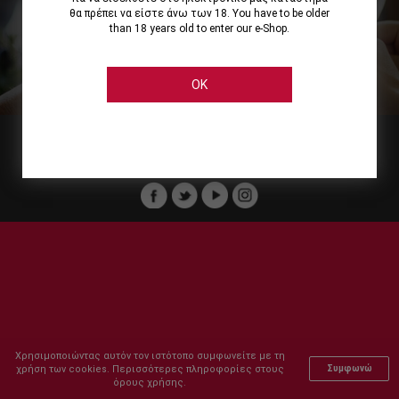
θα πρέπει να είστε άνω των 18. You have to be older
than 18 years old to enter our e-Shop.
Εμείς
Οι Υπηρεσίες μας
Ηλεκτρονικές Αγορές
Ασφάλεια
Καταστήματα Cellier
Πληρωμή Παραγγελίας
OK
Μέλος του :
Copyright © 2011-2026 Cellier All rights reserved.
Χρησιμοποιώντας αυτόν τον ιστότοπο συμφωνείτε με τη
χρήση των cookies. Περισσότερες πληροφορίες στους
Συμφωνώ
όρους χρήσης.